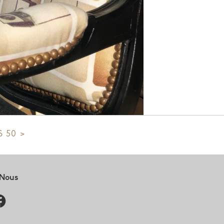
S 50
-Nous
ram
cebook